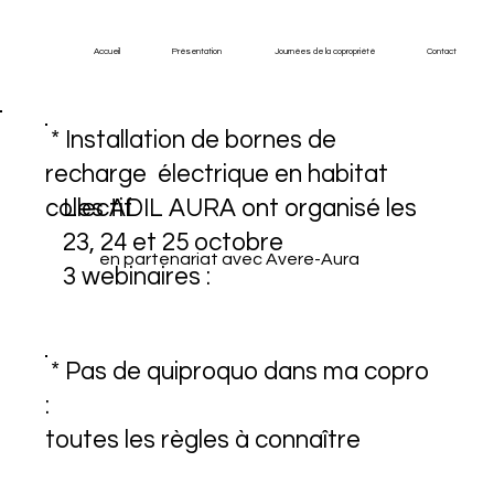
Accueil
Présentation
Journées de la copropriété
Contact
* Installation de bornes de
recharge électrique en habitat
collectif
Les ADIL AURA ont organisé les
23, 24 et 25 octobre
en partenariat avec Avere-Aura
3 webinaires :
* Pas de quiproquo dans ma copro
:
toutes les règles à connaître